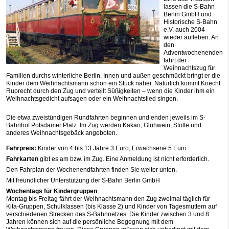
lassen die S-Bahn
Berlin GmbH und
Historische S-Bahn
e.V. auch 2004
wieder aufleben: An
den
Adventwochenenden
fährt der
Weihnachtszug für
Familien durchs winterliche Berlin. Innen und außen geschmückt bringt er die
Kinder dem Weihnachtsmann schon ein Stück näher. Natürlich kommt Knecht
Ruprecht durch den Zug und verteilt Süßigkeiten – wenn die Kinder ihm ein
Weihnachtsgedicht aufsagen oder ein Weihnachtslied singen.
Die etwa zweistündigen Rundfahrten beginnen und enden jeweils im S-
Bahnhof Potsdamer Platz. Im Zug werden Kakao, Glühwein, Stolle und
anderes Weihnachtsgebäck angeboten.
Fahrpreis:
Kinder von 4 bis 13 Jahre 3 Euro, Erwachsene 5 Euro.
Fahrkarten
gibt es am bzw. im Zug. Eine Anmeldung ist nicht erforderlich.
Den Fahrplan der Wochenendfahrten finden Sie weiter unten.
Mit freundlicher Unterstützung der S-Bahn Berlin GmbH
Wochentags für Kindergruppen
Montag bis Freitag fährt der Weihnachtsmann den Zug zweimal täglich für
Kita-Gruppen, Schulklassen (bis Klasse 2) und Kinder von Tagesmüttern auf
verschiedenen Strecken des S-Bahnnetzes. Die Kinder zwischen 3 und 8
Jahren können sich auf die persönliche Begegnung mit dem