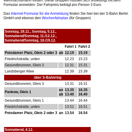
Weihnachtsmann freuen. Diese Gruppen müssen sich unbedingt mit dem
Formular anmelden. Der Fahrpreis beträgt pro Person 3 Euro.
Das
Internet-Formular für die Anmeldung
finden Sie hier bei der S-Bahn Berlin
GmbH und ebenso den
Wochenfahrplan
(für Gruppen)
Sonntag, 28.11., Sonntag, 5.12.,
Sonnabend/Sonntag, 11./12.12.,
Sonnabend/Sonntag, 18./19.12.
Fahrt 1
Fahrt 2
Potsdamer Platz, Gleis 2 oder 3
ab
12.19
15.19
Friedrichstraße, unten
12.23
15.23
Gesundbrunnen, Gleis 3
12.31
15.31
Landsberger Allee
12.39
15.39
über S-Bahnring
Gesundbrunnen, Gleis 3
13.31
16.31
an
13.35
16.35
Pankow, Gleis 1
ab
13.40
16.40
Gesundbrunnen, Gleis 1
13.44
16.44
Friedrichstraße, unten
13.51
16.51
Potsdamer Platz, Gleis 2 oder 3
an
13.54
16.54
Sonnabend, 4.12.