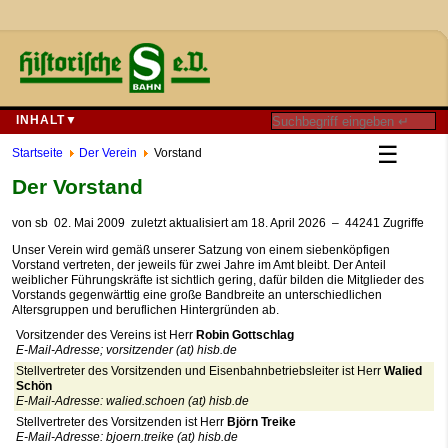
INHALT▼
☰
Startseite
Der Verein
Vorstand
Der Vorstand
von
sb
02. Mai 2009
zuletzt aktualisiert am 18. April 2026
– 44241 Zugriffe
Unser Verein wird gemäß unserer Satzung von einem siebenköpfigen
Vorstand vertreten, der jeweils für zwei Jahre im Amt bleibt. Der Anteil
weiblicher Führungskräfte ist sichtlich gering, dafür bilden die Mitglieder des
Vorstands gegenwärttig eine große Bandbreite an unterschiedlichen
Altersgruppen und beruflichen Hintergründen ab.
Vorsitzender des Vereins ist Herr
Robin Gottschlag
E-Mail-Adresse; vorsitzender (at) hisb.de
Stellvertreter des Vorsitzenden und Eisenbahnbetriebsleiter ist Herr
Walied
Schön
E-Mail-Adresse: walied.schoen (at) hisb.de
Stellvertreter des Vorsitzenden ist Herr
Björn Treike
E-Mail-Adresse: bjoern.treike (at) hisb.de