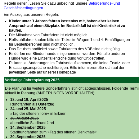
Regeln gelten. Lesen Sie dazu unbedingt u
nsere
Beförderungs- und
Geschäftsbedingungen
.
Ein Auszug aus unseren Regeln:
Kinder unter 3 Jahren fahren kostenlos mit, haben aber keinen
Anspruch auf einen Sitzplatz. Im Bedarfsfall ist ein Kinderticket zu
kaufen.
Die Mitnahme von Fahrrädern ist nicht möglich.
Rollstuhlfahrer kaufen bitte ein Ticket im Wagen 1 und 4. Ermäßigungen
für Begleitpersonen sind nicht möglich.
Das Deutschlandticket sowie Fahrkarten des VBB sind nicht gültig.
Es dürfen nur Blindenhunde mitgenommen werden. Für alle anderen
Hunde wird eine Einzelfallentscheidung vor Ort getroffen.
Es kann zu Änderungen im Fahrtverlauf kommen, die keine Ersatz- oder
Erstattungsansprüche rechtfertigen. Bitte informieren Sie sich auf der
jeweiligen Seite auf unserer Homepage
Vorläufige Jahresplanung 2025
Die Planung für weitere Sonderfahrten ist nicht abgeschlossen. Folgende Termi
aktuell in Planung (ÄNDERUNGEN VORBEHALTEN):
18. und 19. April 2025
Rundfahrten als
Osterzug
24. und 25. Mai 2025
»Tag der offenen Tore« in Erkner
30. August 2025
abendliche Stadtrundfahrt
14. September 2025
Stadtrundfahrten zum
»Tag des offenen Denkmals«
20. September 2025