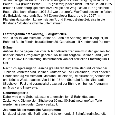
Versuchszüge der Bauart 1922 oder die gerade in der Fertigung befindliche
Bauart 1924 (Bauart Bernau, 1925 geliefert) jedoch nicht. Erst die Bauart 1925
(Bauart Oranienburg, geliefert 1926) zeigte den Weg. Die ab 1927 gelieferte
Bauart Stadtbahn (Bauart 1927-31) war der „große Wurf“ und bestimmte fortan
die Entwicklungsgrundsätze. Mit Zügen dieser Bauart, die bis 1997 im
Planeinsatz standen, können sie am 7. und 8. August eine Zeitreise in die
80jährige S-Bahngeschichte unternehmen.
Festprogramm am Sonntag, 8. August 2004
Von 10 bis 19 Uhr feiert die Berliner S-Bahn am Sonntag, dem 8. August, im
Bahnhof Berlin Friedrichstraße ihren 80. Geburtstag mit Kunden und Partnern.
Bühne
Auf der Bühne gegenüber vom S-Bahn-Kundenzentrum wird den ganzen Tag
über ein buntes Programm geboten: Ab 10 Uhr sorgt die Berliner Band „Jazz
in Hot Fellow“ für Stimmung, unterbrochen von der offiziellen Eröffnung um 11
Uhr.
Nach Schlagersängerin Jeanine gratulieren Bürgermeister und Partner der
Jubilarin. Vertreten sind Berliner Stadtbezirke und Gemeinden, unter anderen
Charlottenburg-Wilmersdorf, Marzahn-Hellersdorf, Reinickendorf, Schönefeld
und Königs Wusterhausen. Von 14 bis 16 Uhr überträgt Berlins Stadtradio
88acht vom Fest und veranstaltet dazu auf der Bühne ein buntes Programm
mit Musik und Interviews.
Geburtstagstorte
Dabei wird eine Geburtstagstorte angeschnitten: S-Bahnzüge aus
Zuckerwerk. Die meisten Stücke der 60 mal 80 Zentimeter großen Torte
werden für einen guten Zweck verkauft.
Jeanette Biedermann gibt Autogramme
Mit dabei ist auch die Berlinerin und bekennende S-Bahnfahrerin Jeanette