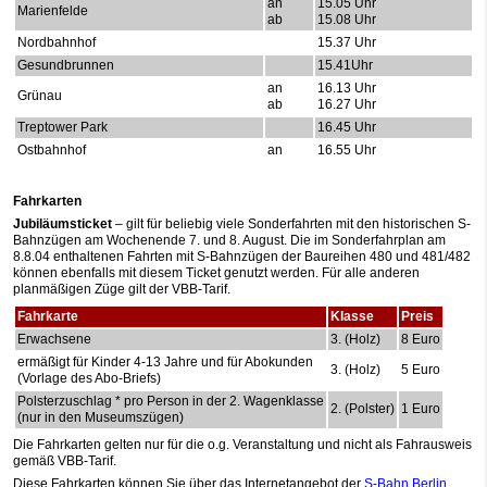
an
15.05 Uhr
Marienfelde
ab
15.08 Uhr
Nordbahnhof
15.37 Uhr
Gesundbrunnen
15.41Uhr
an
16.13 Uhr
Grünau
ab
16.27 Uhr
Treptower Park
16.45 Uhr
Ostbahnhof
an
16.55 Uhr
Fahrkarten
Jubiläumsticket
– gilt für beliebig viele Sonderfahrten mit den historischen S-
Bahnzügen am Wochenende 7. und 8. August. Die im Sonderfahrplan am
8.8.04 enthaltenen Fahrten mit S-Bahnzügen der Baureihen 480 und 481/482
können ebenfalls mit diesem Ticket genutzt werden. Für alle anderen
planmäßigen Züge gilt der VBB-Tarif.
Fahrkarte
Klasse
Preis
Erwachsene
3. (Holz)
8 Euro
ermäßigt für Kinder 4-13 Jahre und für Abokunden
3. (Holz)
5 Euro
(Vorlage des Abo-Briefs)
Polsterzuschlag * pro Person in der 2. Wagenklasse
2. (Polster)
1 Euro
(nur in den Museumszügen)
Die Fahrkarten gelten nur für die o.g. Veranstaltung und nicht als Fahrausweis
gemäß VBB-Tarif.
Diese Fahrkarten können Sie über das Internetangebot der
S-Bahn Berlin