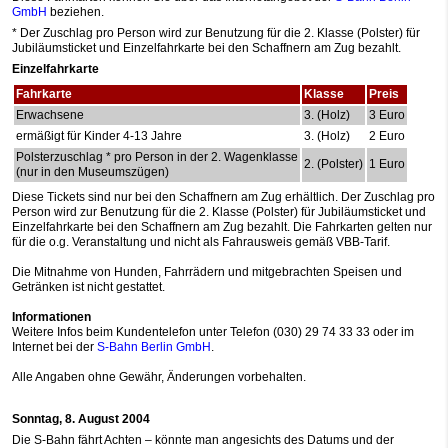
GmbH
beziehen.
* Der Zuschlag pro Person wird zur Benutzung für die 2. Klasse (Polster) für
Jubiläumsticket und Einzelfahrkarte bei den Schaffnern am Zug bezahlt.
Einzelfahrkarte
Fahrkarte
Klasse
Preis
Erwachsene
3. (Holz)
3 Euro
ermäßigt für Kinder 4-13 Jahre
3. (Holz)
2 Euro
Polsterzuschlag * pro Person in der 2. Wagenklasse
2. (Polster)
1 Euro
(nur in den Museumszügen)
Diese Tickets sind nur bei den Schaffnern am Zug erhältlich. Der Zuschlag pro
Person wird zur Benutzung für die 2. Klasse (Polster) für Jubiläumsticket und
Einzelfahrkarte bei den Schaffnern am Zug bezahlt. Die Fahrkarten gelten nur
für die o.g. Veranstaltung und nicht als Fahrausweis gemäß VBB-Tarif.
Die Mitnahme von Hunden, Fahrrädern und mitgebrachten Speisen und
Getränken ist nicht gestattet.
Informationen
Weitere Infos beim Kundentelefon unter Telefon (030) 29 74 33 33 oder im
Internet bei der
S-Bahn Berlin GmbH
.
Alle Angaben ohne Gewähr, Änderungen vorbehalten.
Sonntag, 8. August 2004
Die S-Bahn fährt Achten – könnte man angesichts des Datums und der