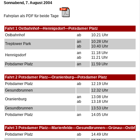
Sonnabend, 7. August 2004
Fahrplan als PDF für beide Tage
Fahrt 1 Ostbahnhof—Hennigsdorf—Potsdamer Platz
Ostbahnhof
ab
10.21 Uhr
an
10.28 Uhr
Treptower Park
ab
10.40 Uhr
an
11.18 Uhr
Hennigsdorf
ab
11.21 Uhr
Potsdamer Platz
an
11.59 Uhr
Fahrt 2 Potsdamer Platz—Oranienburg—Potsdamer Platz
Potsdamer Platz
ab
12.19 Uhr
Gesundbrunnen
12.32 Uhr
an
13.08 Uhr
Oranienburg
ab
13.18 Uhr
Gesundbrunnen
13.53 Uhr
Potsdamer Platz
an
14.05 Uhr
Fahrt 3 Potsdamer Platz—Marienfelde—Gesundbrunnen—Grünau—Ostbf
Potsdamer Platz
ab
14.49 Uhr