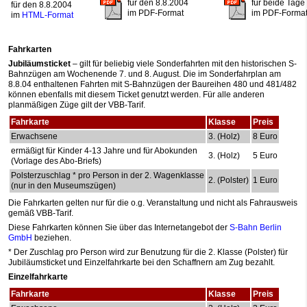
für den 8.8.2004
für beide Tage
für den 8.8.2004
im PDF-Format
im PDF-Forma
im
HTML-Format
Fahrkarten
Jubiläumsticket
– gilt für beliebig viele Sonderfahrten mit den historischen S-
Bahnzügen am Wochenende 7. und 8. August. Die im Sonderfahrplan am
8.8.04 enthaltenen Fahrten mit S-Bahnzügen der Baureihen 480 und 481/482
können ebenfalls mit diesem Ticket genutzt werden. Für alle anderen
planmäßigen Züge gilt der VBB-Tarif.
Fahrkarte
Klasse
Preis
Erwachsene
3. (Holz)
8 Euro
ermäßigt für Kinder 4-13 Jahre und für Abokunden
3. (Holz)
5 Euro
(Vorlage des Abo-Briefs)
Polsterzuschlag * pro Person in der 2. Wagenklasse
2. (Polster)
1 Euro
(nur in den Museumszügen)
Die Fahrkarten gelten nur für die o.g. Veranstaltung und nicht als Fahrausweis
gemäß VBB-Tarif.
Diese Fahrkarten können Sie über das Internetangebot der
S-Bahn Berlin
GmbH
beziehen.
* Der Zuschlag pro Person wird zur Benutzung für die 2. Klasse (Polster) für
Jubiläumsticket und Einzelfahrkarte bei den Schaffnern am Zug bezahlt.
Einzelfahrkarte
Fahrkarte
Klasse
Preis