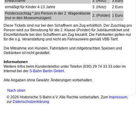
Erwachsene
3. (Holz)
3 Euro
ermäßigt für Kinder 4-13 Jahre
3. (Holz)
2 Euro
Polsterzuschlag * pro Person in der 2. Wagenklasse
2. (Polster)
1 Euro
(nur in den Museumszügen)
Diese Tickets sind nur bei den Schaffnern am Zug erhältlich. Der Zuschlag pro
Person wird zur Benutzung für die 2. Klasse (Polster) für Jubiläumsticket und
Einzelfahrkarte bei den Schaffnern am Zug bezahlt. Die Fahrkarten gelten nur
für die o.g. Veranstaltung und nicht als Fahrausweis gemäß VBB-Tarif.
Die Mitnahme von Hunden, Fahrrädern und mitgebrachten Speisen und
Getränken ist nicht gestattet.
Informationen
Weitere Infos beim Kundentelefon unter Telefon (030) 29 74 33 33 oder im
Internet bei der
S-Bahn Berlin GmbH
.
Alle Angaben ohne Gewähr. Änderungen vorbehalten.
Nach oben
© 2026 Historische S-Bahn e.V. Alle Rechte vorbehalten. Zum
Impressum
,
zur
Datenschutzerklärung