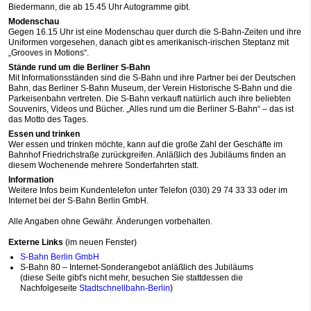
Biedermann, die ab 15.45 Uhr Autogramme gibt.
Modenschau
Gegen 16.15 Uhr ist eine Modenschau quer durch die S-Bahn-Zeiten und ihre
Uniformen vorgesehen, danach gibt es amerikanisch-irischen Steptanz mit
„Grooves in Motions“.
Stände rund um die Berliner S-Bahn
Mit Informationsständen sind die S-Bahn und ihre Partner bei der Deutschen
Bahn, das Berliner S-Bahn Museum, der Verein Historische S-Bahn und die
Parkeisenbahn vertreten. Die S-Bahn verkauft natürlich auch ihre beliebten
Souvenirs, Videos und Bücher. „Alles rund um die Berliner S-Bahn“ – das ist
das Motto des Tages.
Essen und trinken
Wer essen und trinken möchte, kann auf die große Zahl der Geschäfte im
Bahnhof Friedrichstraße zurückgreifen. Anläßlich des Jubiläums finden an
diesem Wochenende mehrere Sonderfahrten statt.
Information
Weitere Infos beim Kundentelefon unter Telefon (030) 29 74 33 33 oder im
Internet bei der S-Bahn Berlin GmbH.
Alle Angaben ohne Gewähr. Änderungen vorbehalten.
Externe Links
(im neuen Fenster)
S-Bahn Berlin GmbH
S-Bahn 80 – Internet-Sonderangebot anläßlich des Jubiläums
(diese Seite gibt's nicht mehr, besuchen Sie stattdessen die
Nachfolgeseite
Stadtschnellbahn-Berlin
)