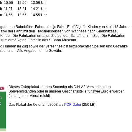
b
10.56
12.56
13.56 Uhr
b
11.21
13.21
14.21 Uhr
n
11.55
13.55
14.55 Uhr
gebenen Bahnhöfen. Fahrpreise je Fahrt: Ermäßigt für Kinder von 4 bis 13 Jahren
usive der Fahrt mit den Traditionsbussen von Wannsee nach Griebnitzsee,
e Kinder. Die Fahrkarten erhalten Sie bei den Schaffnern im Zug. Die Fahrkarten
 zum ermäßigten Eintritt in das S-Bahn-Museum.
d Hunden im Zug sowie der Verzehr selbst mitgebrachter Speisen und Getränke
vorbehalten. Alle Angaben ohne Gewähr.
Dieses Osterplakat können Sammler als DIN-A2-Version an den
Souvenirständen oder in unserer Geschäftsstelle für zwei Euro erwerben
(solange der Vorrat reicht).
Das Plakat der Osterfahrt 2003 als
PDF-Datei
(250 kB).