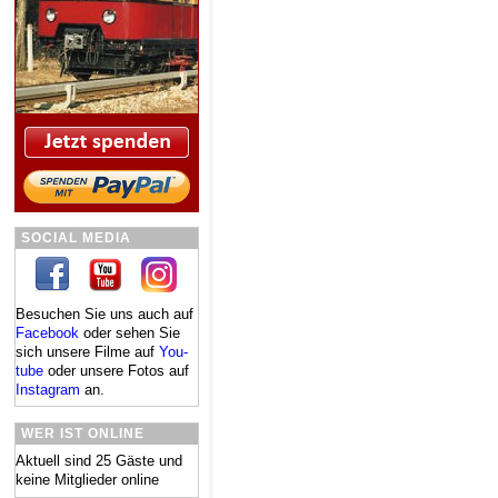
SOCIAL MEDIA
Besuchen Sie uns auch auf
Facebook
oder se­hen Sie
sich un­se­re Fil­me auf
You­
tube
oder un­se­re Fo­tos auf
In­sta­gram
an.
WER IST ONLINE
Aktuell sind 25 Gäste und
keine Mitglieder online