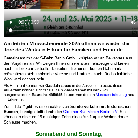
Am letzten Maiwochenende 2025 öffnen wir
wieder
die
Tore des Werks in Erkner für Familien und Freunde.
Gemeinsam mit der S-Bahn Berlin GmbH knüpfen wir an Bewährtes aus
den Vorjahren an. Wir zeigen Ihnen unsere alten Fahrzeuge und bieten
auch Einblicke in aktuelle Baureihen. Bei einem bunten Bahnmarkt
präsentieren sich zahlreiche Vereine und Partner - auch für das leibliche
Wohl wird gesotgt sein.
Als Highlight können wir
Gastfahrzeuge
in der Ausstellung besichtigen.
Außerdem können sich fans auf ein Wiedersehen mit der 2023
ausgemusterten
Baureihe 485/885
freuen, von der ein
Museumsfahrzeug
neu
in Erkner ist.
Zum „TdoT“ gibt es einen exklusiven
Sonderverkehr mit historischen
Bussen
, bereitgestellt durch den
Oldtimer Bus Verein Berlin e.V.
Sie
können in einer ca 15-minütigen Fahrt einen Ausflug zur Woltersdorfer
Schleuse machen.
Sonnabend und Sonntag,