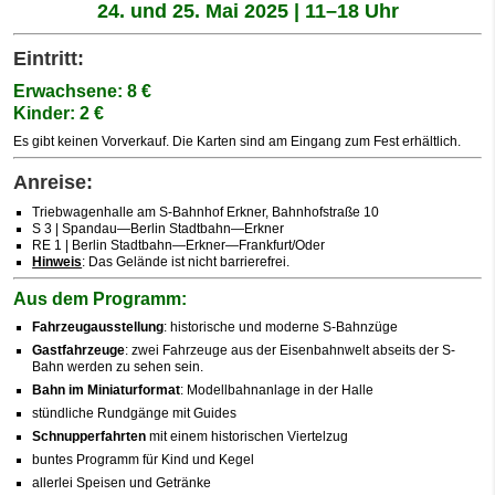
24. und 25. Mai 2025 | 11–18 Uhr
Eintritt:
Erwachsene: 8 €
Kinder: 2 €
Es gibt keinen Vorverkauf. Die Karten sind am Eingang zum Fest erhältlich.
Anreise:
Triebwagenhalle am S‑Bahnhof Erkner, Bahnhofstraße 10
S 3 | Spandau—
Berlin Stadtbahn—
Erkner
RE 1 | Berlin Stadtbahn—Erkner—Frankfurt/Oder
Hinweis
: Das Gelände ist nicht barrierefrei.
Aus dem Programm:
Fahrzeugausstellung
: historische und moderne S‑Bahnzüge
Gastfahrzeuge
: zwei Fahrzeuge aus der Eisenbahnwelt abseits der S-
Bahn werden zu sehen sein.
Bahn im Miniaturformat
: Modellbahnanlage in der Halle
stündliche Rundgänge mit Guides
Schnupperfahrten
mit einem historischen Viertelzug
buntes Programm für Kind und Kegel
allerlei Speisen und Getränke