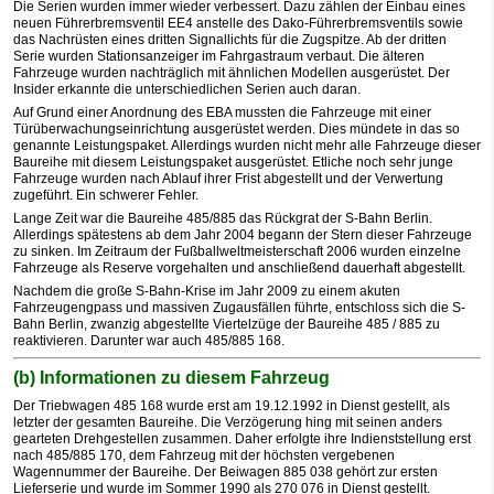
Die Serien wurden immer wieder verbessert. Dazu zählen der Einbau eines
neuen Führerbremsventil EE4 anstelle des Dako-Führerbremsventils sowie
das Nachrüsten eines dritten Signallichts für die Zugspitze. Ab der dritten
Serie wurden Stationsanzeiger im Fahrgastraum verbaut. Die älteren
Fahrzeuge wurden nachträglich mit ähnlichen Modellen ausgerüstet. Der
Insider erkannte die unterschiedlichen Serien auch daran.
Auf Grund einer Anordnung des EBA mussten die Fahrzeuge mit einer
Türüberwachungseinrichtung ausgerüstet werden. Dies mündete in das so
genannte Leistungspaket. Allerdings wurden nicht mehr alle Fahrzeuge dieser
Baureihe mit diesem Leistungspaket ausgerüstet. Etliche noch sehr junge
Fahrzeuge wurden nach Ablauf ihrer Frist abgestellt und der Verwertung
zugeführt. Ein schwerer Fehler.
Lange Zeit war die Baureihe 485/885 das Rückgrat der S-Bahn Berlin.
Allerdings spätestens ab dem Jahr 2004 begann der Stern dieser Fahrzeuge
zu sinken. Im Zeitraum der Fußballweltmeisterschaft 2006 wurden einzelne
Fahrzeuge als Reserve vorgehalten und anschließend dauerhaft abgestellt.
Nachdem die große S-Bahn-Krise im Jahr 2009 zu einem akuten
Fahrzeugengpass und massiven Zugausfällen führte, entschloss sich die S-
Bahn Berlin, zwanzig abgestellte Viertelzüge der Baureihe 485 / 885 zu
reaktivieren. Darunter war auch 485/885 168.
(b) Informationen zu diesem Fahrzeug
Der Triebwagen 485 168 wurde erst am 19.12.1992 in Dienst gestellt, als
letzter der gesamten Baureihe. Die Verzögerung hing mit seinen anders
gearteten Drehgestellen zusammen. Daher erfolgte ihre Indienststellung erst
nach 485/885 170, dem Fahrzeug mit der höchsten vergebenen
Wagennummer der Baureihe. Der Beiwagen 885 038 gehört zur ersten
Lieferserie und wurde im Sommer 1990 als 270 076 in Dienst gestellt.