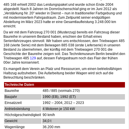
485 168 erhielt 2002 das Leistungspaket und wurde schon Ende 2004
abgestellt. Nach 8 Jahren im Dornröschenschlaf ging er im Juni 2012 als
„Verstärkung Nr. 20“ wieder in Dienst – nun in traditioneller Farbgebung und
mit modernisiertem Fahrgastraum. Zum Zeitpunkt seiner endgültigen
Abstellung im März 2023 hatte er eine Gesamtlaufleistung 3.248.000 km
erreicht.
Da wir mit dem Fahrzeug 270 001 (Musterzug) bereits ein Fahrzeug dieser
Baureihe in unserem Bestand haben, erschien der Erhalt eines
Serienfahrzeuges sinnvoll. Wir haben uns entschlossen, den Triebwagen 485
168 (vierte Serie) mit dem Beiwagen 885 038 (erste Lieferserie) in unseren
Bestand zu übernehmen, der künftig mit dem Triebwagen 270 001 die
Geschichte der Baureihe zeigen soll. Das Technikmuseum Berlin bewährt den
Triebwagen 485
129
auf, dessen Fahrgastraum noch das Flair der frühen
00er Jahre konserviert.
Es mangelt dem Verein an Platz und Ressourcen, um einen betriebsfähigen
Halbzug aufzuheben. Die Aufarbeitung beider Wagen wird sich auf die
Beleuchtung beschränken.
Technische Daten
Baureihe
485 / 885 (vormals 270)
Baujahr
1990 (EB), 1992 (ET)
Einsatzzeit
1992 – 2004, 2012 – 2023
Antriebsleistung
4 Motoren je 150 kW
Höchstgeschwindigkeit
90 km/h
Gewicht
34,0 t
Wagenlänge
36.200 mm