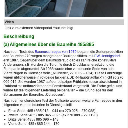
Video
Link zum externen Videoportal Youtube folgt
Beschreibung
(a) Allgemeines über die Baureihe 485/885
Nach den Tests des
Baumusterzuges von 1979
begann die Serienproduktion
der Baureihe 270 wegen mangelnder Baukapazitäten im
LEW Hennigsdorf
erst 1987. Gegenüber dem Baumusterzug gab es zahlreiche konstruktive
Änderungen, z.B. wurden die Türgriffe durch Drucktaster ersetzt und die
Frontpartie abgerundet. Ab 1988 wurde eine verbesserte Serie von acht
Viertelzügen in Dienst gestellt („Nullserie“, 270 009 – 024). Diese Fahrzeuge
waren üblicherweise in rot-beige lackiert („DDR-Hauptstadtlack“) nicht so 270
009-012. Sie wurden 1987 auf der Leipziger Frühjahrsmesse abweichend in
Rubinrot mit anthrazitfarbenem Fensterband vorgestellt. Die Farbe gefiel und
wurde für die folgenden Lieferung beibehalten – die Grundlage für den
Spitznamen der Baureihe: „Coladosen“.
Nach dem erfolgreichen Test der Nullserie wurden weitere Fahrzeuge in den
folgenden vier Lieferserien in Dienst gestellt:
Erste Serie: 485 / 885 013 – 044 (ex 270 025 – 270 088)
Zweite Serie: 485 / 885 045 – 095 (ex 270 089 – 270 190)
Dritte Serie: 485 / 885 096 – 143
Vierte Serie: 485 / 885 144 – 170