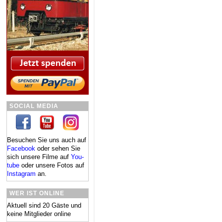
SOCIAL MEDIA
Besuchen Sie uns auch auf
Facebook
oder se­hen Sie
sich un­se­re Fil­me auf
You­
tube
oder un­se­re Fo­tos auf
In­sta­gram
an.
WER IST ONLINE
Aktuell sind 20 Gäste und
keine Mitglieder online