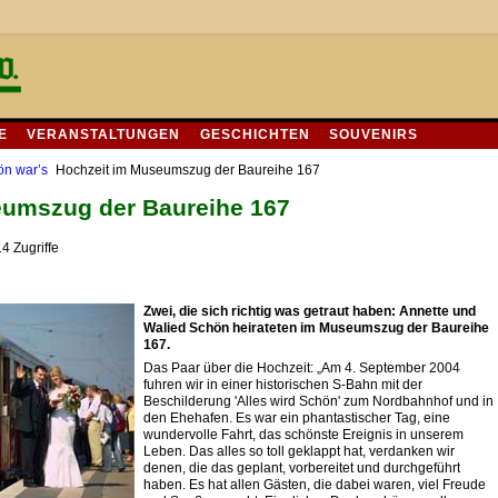
E
VERANSTALTUNGEN
GESCHICHTEN
SOUVENIRS
n war’s
Hochzeit im Museumszug der Baureihe 167
eumszug der Baureihe 167
4 Zugriffe
Zwei, die sich richtig was getraut haben: Annette und
Walied Schön heirateten im Museumszug der Baureihe
167.
Das Paar über die Hochzeit: „Am 4. September 2004
fuhren wir in einer historischen S-Bahn mit der
Beschilderung 'Alles wird Schön' zum Nordbahnhof und in
den Ehehafen. Es war ein phantastischer Tag, eine
wundervolle Fahrt, das schönste Ereignis in unserem
Leben. Das alles so toll geklappt hat, verdanken wir
denen, die das geplant, vorbereitet und durchgeführt
haben. Es hat allen Gästen, die dabei waren, viel Freude