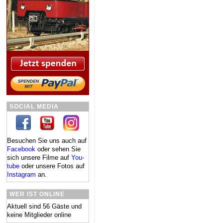
SOCIAL MEDIA
Besuchen Sie uns auch auf
Facebook
oder se­hen Sie
sich un­se­re Fil­me auf
You­
tube
oder un­se­re Fo­tos auf
In­sta­gram
an.
WER IST ONLINE
Aktuell sind 56 Gäste und
keine Mitglieder online