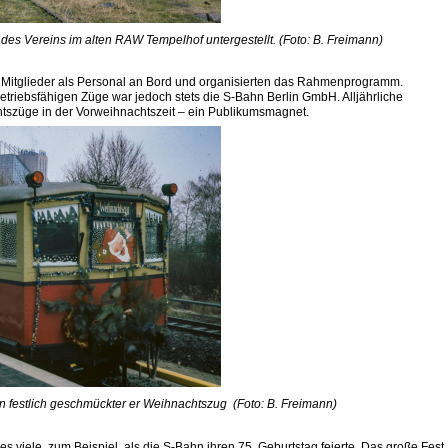
des Vereins im alten RAW Tempelhof untergestellt. (Foto: B. Freimann)
 Mitglieder als Personal an Bord und organisierten das Rahmenprogramm.
betriebsfähigen Züge war jedoch stets die S-Bahn Berlin GmbH. Alljährliche
szüge in der Vorweihnachtszeit – ein Publikumsmagnet.
ein festlich geschmückter er Weihnachtszug (Foto: B. Freimann)
 viele, zum Beispiel, als die S-Bahn ihren 75. Geburtstag feierte. Das große Fest