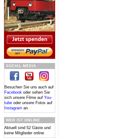
SOCIAL MEDIA
Besuchen Sie uns auch auf
Facebook
oder se­hen Sie
sich un­se­re Fil­me auf
You­
tube
oder un­se­re Fo­tos auf
In­sta­gram
an.
WER IST ONLINE
Aktuell sind 52 Gäste und
keine Mitglieder online