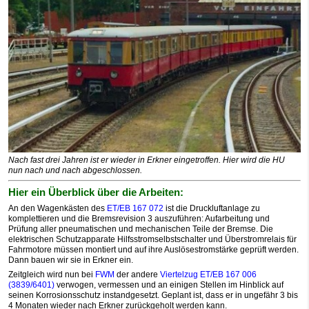
Nach fast drei Jahren ist er wieder in Erkner eingetroffen. Hier wird die HU
nun nach und nach abgeschlossen.
Hier ein Überblick über die Arbeiten:
An den Wagenkästen des
ET/EB 167 072
ist die Druckluftanlage zu
komplettieren und die Bremsrevision 3 auszuführen: Aufarbeitung und
Prüfung aller pneumatischen und mechanischen Teile der Bremse. Die
elektrischen Schutzapparate Hilfsstromselbstschalter und Überstromrelais für
Fahrmotore müssen montiert und auf ihre Auslösestromstärke geprüft werden.
Dann bauen wir sie in Erkner ein.
Zeitgleich wird nun bei
FWM
der andere
Viertelzug ET/EB 167 006
(3839/6401)
verwogen, vermessen und an einigen Stellen im Hinblick auf
seinen Korrosionsschutz instandgesetzt. Geplant ist, dass er in ungefähr 3 bis
4 Monaten wieder nach Erkner zurückgeholt werden kann.