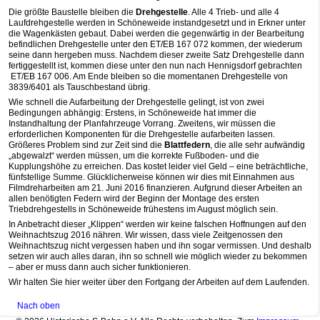
Die größte Baustelle bleiben die
Drehgestelle
. Alle 4 Trieb- und alle 4
Laufdrehgestelle werden in Schöneweide instandgesetzt und in Erkner unter
die Wagenkästen gebaut. Dabei werden die gegenwärtig in der Bearbeitung
befindlichen Drehgestelle unter den ET/EB 167 072 kommen, der wiederum
seine dann hergeben muss. Nachdem dieser zweite Satz Drehgestelle dann
fertiggestellt ist, kommen diese unter den nun nach Hennigsdorf gebrachten
ET/EB 167 006. Am Ende bleiben so die momentanen Drehgestelle von
3839/6401 als Tauschbestand übrig.
Wie schnell die Aufarbeitung der Drehgestelle gelingt, ist von zwei
Bedingungen abhängig: Erstens, in Schöneweide hat immer die
Instandhaltung der Planfahrzeuge Vorrang. Zweitens, wir müssen die
erforderlichen Komponenten für die Drehgestelle aufarbeiten lassen.
Größeres Problem sind zur Zeit sind die
Blattfedern
, die alle sehr aufwändig
„abgewalzt“ werden müssen, um die korrekte Fußboden- und die
Kupplungshöhe zu erreichen. Das kostet leider viel Geld – eine beträchtliche,
fünfstellige Summe. Glücklicherweise können wir dies mit Einnahmen aus
Filmdreharbeiten am 21. Juni 2016 finanzieren. Aufgrund dieser Arbeiten an
allen benötigten Federn wird der Beginn der Montage des ersten
Triebdrehgestells in Schöneweide frühestens im August möglich sein.
In Anbetracht dieser „Klippen“ werden wir keine falschen Hoffnungen auf den
Weihnachtszug 2016 nähren. Wir wissen, dass viele Zeitgenossen den
Weihnachtszug nicht vergessen haben und ihn sogar vermissen. Und deshalb
setzen wir auch alles daran, ihn so schnell wie möglich wieder zu bekommen
– aber er muss dann auch sicher funktionieren.
Wir halten Sie hier weiter über den Fortgang der Arbeiten auf dem Laufenden.
Nach oben