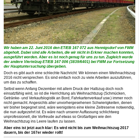
Wir haben am 22. Juni 2016 den ET/EB 167 072 aus Hennigsdorf von FWM
abgeholt. Dabei sind alle Arbeiten, die wir nicht in Erkner machen konnten,
ausgeführt worden. Aber es ist noch genug für uns zu tun. Zugleich wurde
der andere Viertelzug ET/EB 167 006 (3839/6401) bei FWM zur Fortsetzung
der Hauptuntersuchung übergeben.
Doch es gibt auch eine schlechte Nachricht: Wir können einen Weihnachtszug
2016 nicht versprechen. Es sind einfach noch zu viele Arbeiten auszuführen,
um das zu schaffen.
Selbst wenn Anfang Dezember mit allem Druck der Halbzug doch noch
einsatzfähig wird, so ist die Herrichtung als Weihnachtszug (Schmücken,
Getränke- und Ver­kaufs­lo­gistik an Bord, Fahrkartenverkauf usw.) immer noch
nicht gemacht. Angesichts aller unvorhergesehenen Schwierigkeiten, denen
wir bisher begegnet sind, wäre wenigstens eine kleine Zeitreserve notwendig,
die nun aufgezehrt ist. Es wäre nach unserer Auffassung schlichtweg
unprofessionell, die Vorfreude auf etwas so Großartiges wie den
Weihnachtszug ins Leere laufen zu lassen.
Aber eins ist jetzt auch klar: Es wird nicht bis zum Weihnachtszug 2017
dauern, bis der 167er wieder rollt!