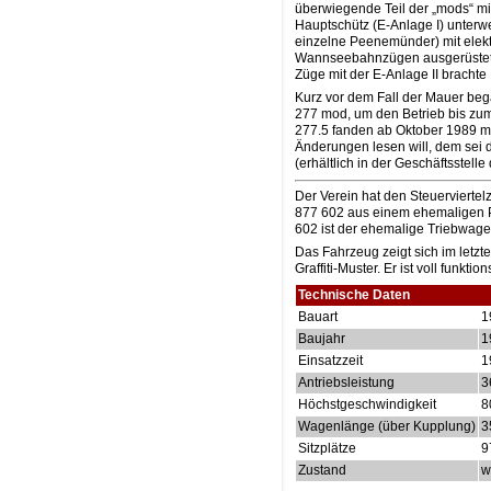
überwiegende Teil der „mods“ mi
Hauptschütz (E-Anlage I) unter
einzelne Peenemünder) mit elek
Wannseebahnzügen ausgerüstet (E
Züge mit der E-Anlage II bracht
Kurz vor dem Fall der Mauer beg
277 mod, um den Betrieb bis zum
277.5 fanden ab Oktober 1989 m
Änderungen lesen will, dem sei 
(erhältlich in der Geschäftsstelle
Der Verein hat den Steuerviertel
877 602 aus einem ehemaligen
602 ist der ehemalige Triebwage
Das Fahrzeug zeigt sich im letzt
Graffiti-Muster. Er ist voll funkt
Technische Daten
Bauart
1
Baujahr
1
Einsatzzeit
1
Antriebsleistung
3
Höchstgeschwindigkeit
8
Wagenlänge (über Kupplung)
3
Sitzplätze
9
Zustand
w