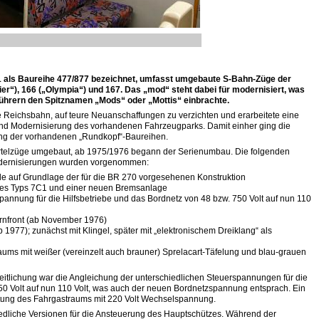
1 als Baureihe 477/877 bezeichnet, umfasst umgebaute S-Bahn-Züge der
er“), 166 („Olympia“) und 167. Das „mod“ steht dabei für modernisiert, was
ührern den Spitznamen „Mods“ oder „Mottis“ einbrachte.
Reichsbahn, auf teure Neuanschaffungen zu verzichten und erarbeitete eine
und Modernisierung des vorhandenen Fahrzeugparks. Damit einher ging die
ung der vorhandenen „Rundkopf“-Baureihen.
rtelzüge umgebaut, ab 1975/1976 begann der Serienumbau. Die folgenden
dernisierungen wurden vorgenommen:
le auf Grundlage der für die BR 270 vorgesehenen Konstruktion
 des Typs 7C1 und einer neuen Bremsanlage
pannung für die Hilfsbetriebe und das Bordnetz von 48 bzw. 750 Volt auf nun 110
tirnfront (ab November 1976)
 1977); zunächst mit Klingel, später mit „elektronischem Dreiklang“ als
ums mit weißer (vereinzelt auch brauner) Sprelacart-Täfelung und blau-grauen
heitlichung war die Angleichung der unterschiedlichen Steuerspannungen für die
750 Volt auf nun 110 Volt, was auch der neuen Bordnetzspannung entsprach. Ein
tung des Fahrgastraums mit 220 Volt Wechselspannung.
iedliche Versionen für die Ansteuerung des Hauptschützes. Während der