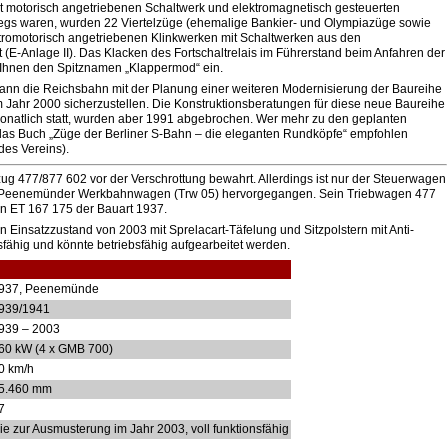
t motorisch angetriebenen Schaltwerk und elektromagnetisch gesteuerten
wegs waren, wurden 22 Viertelzüge (ehemalige Bankier- und Olympiazüge sowie
tromotorisch angetriebenen Klinkwerken mit Schaltwerken aus den
-Anlage II). Das Klacken des Fortschaltrelais im Führerstand beim Anfahren der
e Ihnen den Spitznamen „Klappermod“ ein.
ann die Reichsbahn mit der Planung einer weiteren Modernisierung der Baureihe
 Jahr 2000 sicherzustellen. Die Konstruktionsberatungen für diese neue Baureihe
onatlich statt, wurden aber 1991 abgebrochen. Wer mehr zu den geplanten
das Buch „Züge der Berliner S-Bahn – die eleganten Rundköpfe“ empfohlen
 des Vereins).
zug 477/877 602 vor der Verschrottung bewahrt. Allerdings ist nur der Steuerwagen
 Peenemünder Werkbahnwagen (Trw 05) hervorgegangen. Sein Triebwagen 477
n ET 167 175 der Bauart 1937.
en Einsatzzustand von 2003 mit Sprelacart-Täfelung und Sitzpolstern mit Anti-
ionsfähig und könnte betriebsfähig aufgearbeitet werden.
937, Peenemünde
939/1941
939 – 2003
60 kW (4 x GMB 700)
0 km/h
5.460 mm
7
ie zur Ausmusterung im Jahr 2003, voll funktionsfähig