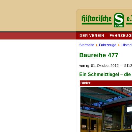
DER VEREIN
FAHRZEUG
Startseite
Fahrzeuge
Histor
Baureihe 477
von
rg
01. Oktober 2012
– 5112
Ein Schmelztiegel – di
Bilder