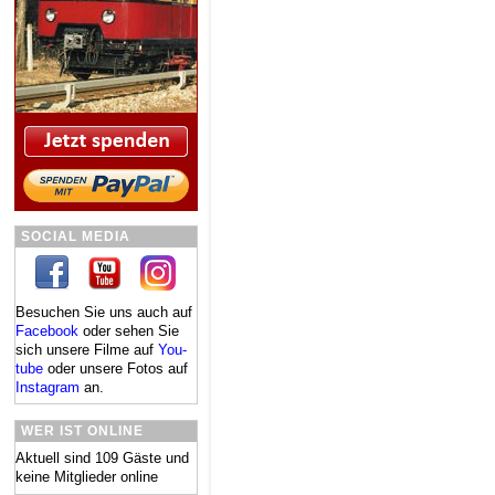
SOCIAL MEDIA
Besuchen Sie uns auch auf
Facebook
oder se­hen Sie
sich un­se­re Fil­me auf
You­
tube
oder un­se­re Fo­tos auf
In­sta­gram
an.
WER IST ONLINE
Aktuell sind 109 Gäste und
keine Mitglieder online