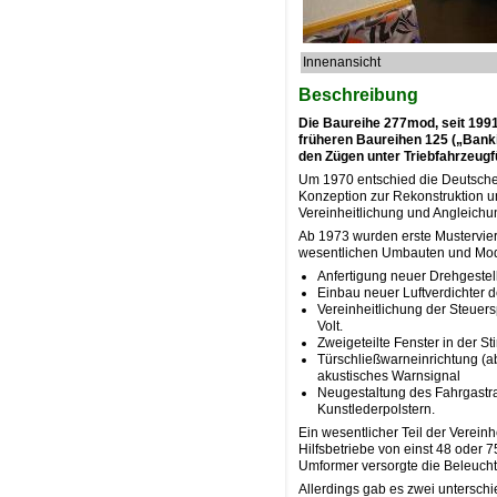
Innenansicht
Beschreibung
Die Baureihe 277mod, seit 199
früheren Baureihen 125 („Banki
den Zügen unter Triebfahrzeugf
Um 1970 entschied die Deutsche 
Konzeption zur Rekonstruktion 
Vereinheitlichung und Angleich
Ab 1973 wurden erste Mustervie
wesentlichen Umbauten und Mo
Anfertigung neuer Drehgestel
Einbau neuer Luftverdichter
Vereinheitlichung der Steuers
Volt.
Zweigeteilte Fenster in der S
Türschließwarneinrichtung (ab
akustisches Warnsignal
Neugestaltung des Fahrgastra
Kunstlederpolstern.
Ein wesentlicher Teil der Verein
Hilfsbetriebe von einst 48 oder 
Umformer versorgte die Beleuch
Allerdings gab es zwei untersch